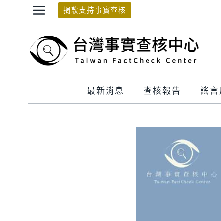
Skip
捐款支持事實查核
to
content
最新消息
查核報告
謠言