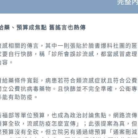
給藥、預算成焦點 舊謠言也熱傳
流感相關的傳言，其中一則張貼於臉書爆料社團的匿
家要自行快篩，稱「診所會誤診流感，都當感冒處理
內容。
費給藥條件寬鬆，病患若符合類流感症狀且符合公費
開立公費抗病毒藥物。且快篩並不完全準確，公衛專
必能有助防疫。
衛福部等單位預算，也成為政治討論焦點。網路流傳
預算全砍，流感防疫怎麼宣傳」；此張提案為真，但
然預算沒有全砍，但立院另有通過總預算「通案刪減