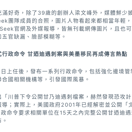
ek充滿好奇，除了39歲的創辦人梁文峰外，媒體鮮
Seek團隊成員的合照，圖片人物看起來都相當年輕，
pSeek官網及外媒報導，皆無刊載網傳圖片，且也可
如五官缺漏、臉部模糊等。
式行政命令 甘迺迪遇刺案與美墨移民再成傳言熱點
20日上任後，發布一系列行政命令，包括強化邊境管
聯合國相關機構等，引發國際風暴。
出「川普下令公開甘乃迪遇刺檔案，赫然發現恐攻計
報導；實際上，美國政府2001年已經解密並公開「
行政命令要求相關單位在15天之內完整公開甘迺迪
布。