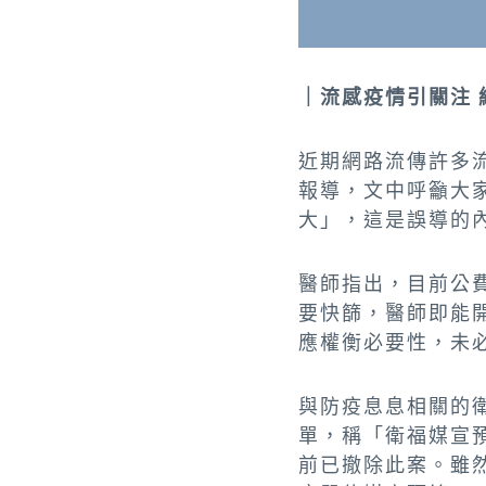
｜流感疫情引關注 
近期網路流傳許多
報導，文中呼籲大
大」，這是誤導的
醫師指出，目前公
要快篩，醫師即能
應權衡必要性，未
與防疫息息相關的
單，稱「衛福媒宣
前已撤除此案。雖