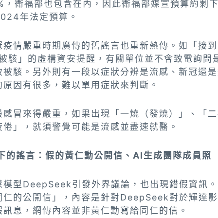
%，衛福部也包含在內，因此衛福部媒宣預算約剩下
2024年法定預算。
冠疫情嚴重時期廣傳的舊謠言也重新熱傳。如「接到
就被駭」的虛構資安提醒，有關單位並不會致電詢問
致被駭。另外則有一段以症狀分辨是流感、新冠還是
的原因有很多，難以單用症狀來判斷。
般感冒來得嚴重，如果出現「一燒（發燒）」、「二
疲倦」，就須警覺可能是流感並盡速就醫。
熱潮下的謠言：假的黃仁勳公開信、AI生成團隊成員照
模型DeepSeek引發外界議論，也出現錯假資訊
仁的公開信」，內容是針對DeepSeek對於輝達
假訊息，網傳內容並非黃仁勳寫給同仁的信。