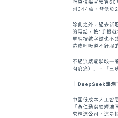
府單位媒宣預算60
剩344萬，皆低於
除此之外，過去新
的電話，按1手機
單純按數字鍵也不
造成呼吸道不舒服
不過流感症狀較一
肉痠痛）」、「三
｜DeepSeek
中國低成本人工智慧
「黃仁勳寫給輝達同
求輝達公司，這是