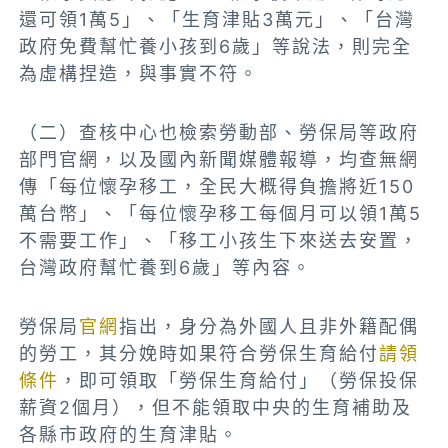
還可領1萬5」、「生育津貼3萬元」、「台灣
政府免費幫忙養小孩到6歲」等說法，則完全
為虛構捏造，與事實不符。
（二）查核中心也檢索勞動部、勞保局等政府
部門官網，以及國內新聞媒體報導，均查無網
傳「每位懷孕移工，全民大概得負擔將近150
萬台幣」、「每位懷孕移工每個月可以領1萬5
不需要工作」、「移工小孩生下來送去安置，
台灣政府幫忙養到6歲」等內容。
勞保局
官網
指出，身分為外國人且非外籍配偶
的勞工，其分娩時如果符合勞保生育給付
請領
條件
，即可領取「勞保生育給付」（勞保投保
薪資2個月），但不能領取中央的生育補助及
各縣市政府的生育津貼。